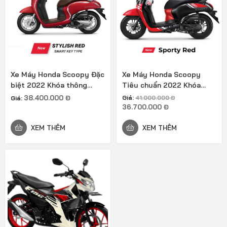
Xe Máy Honda Scoopy Đặc
Xe Máy Honda Scoopy
biệt 2022 Khóa thông
Tiêu chuẩn 2022 Khóa
minh
chìa
38.400.000
Đ
Giá:
Giá:
41.000.000
Đ
Giá
Giá
36.700.000
Đ
gốc
hiện
là:
tại
XEM THÊM
XEM THÊM
41.000.000 đ.
là:
36.700.000 đ.