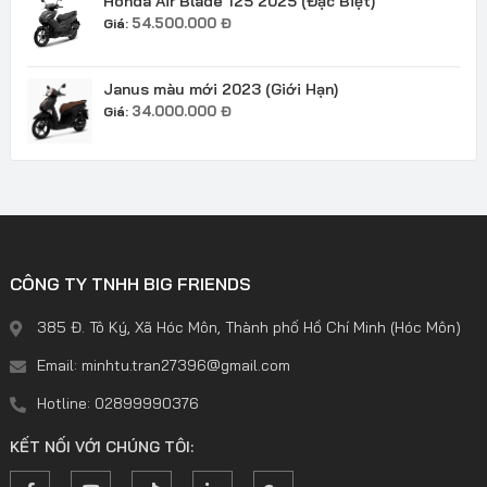
Honda Air Blade 125 2025 (Đặc Biệt)
54.500.000
Đ
Giá:
Janus màu mới 2023 (Giới Hạn)
34.000.000
Đ
Giá:
CÔNG TY TNHH BIG FRIENDS
385 Đ. Tô Ký, Xã Hóc Môn, Thành phố Hồ Chí Minh (Hóc Môn)
Email: minhtu.tran27396@gmail.com
Hotline: 02899990376
KẾT NỐI VỚI CHÚNG TÔI: