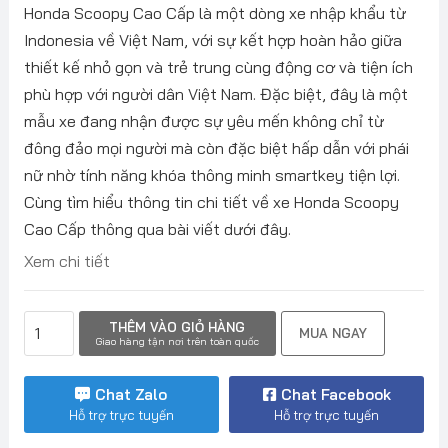
Honda Scoopy Cao Cấp là một dòng xe nhập khẩu từ
Indonesia về Việt Nam, với sự kết hợp hoàn hảo giữa
thiết kế nhỏ gọn và trẻ trung cùng động cơ và tiện ích
phù hợp với người dân Việt Nam. Đặc biệt, đây là một
mẫu xe đang nhận được sự yêu mến không chỉ từ
đông đảo mọi người mà còn đặc biệt hấp dẫn với phái
nữ nhờ tính năng khóa thông minh smartkey tiện lợi.
Cùng tìm hiểu thông tin chi tiết về xe Honda Scoopy
Cao Cấp thông qua bài viết dưới đây.
Xem chi tiết
Xe
THÊM VÀO GIỎ HÀNG
MUA NGAY
Máy
Giao hàng tận nơi trên toàn quốc
Honda
Scoopy
Chat Zalo
Chat Facebook
Đặc
Hỗ trợ trực tuyến
Hỗ trợ trực tuyến
biệt