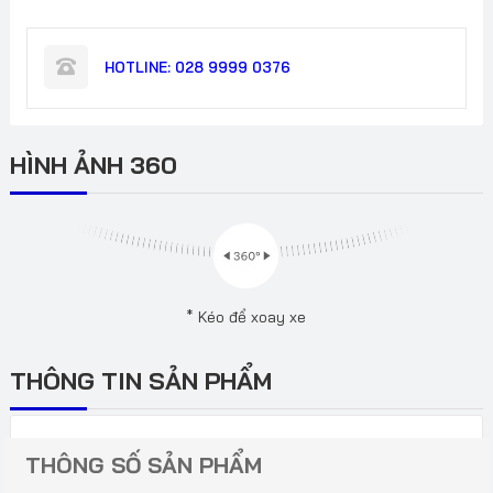
2022
Khóa
thông
HOTLINE:
028 9999 0376
minh
số
lượng
HÌNH ẢNH 360
* Kéo để xoay xe
THÔNG TIN SẢN PHẨM
THÔNG SỐ SẢN PHẨM