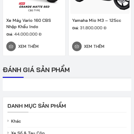
Xe Máy Vario 160 CBS
Yamaha Mio M3 – 125cc
Nhập Khẩu Indo
31.800.000
Đ
Giá:
44.000.000
Đ
Giá:
XEM THÊM
XEM THÊM
ĐÁNH GIÁ SẢN PHẨM
DANH MỤC SẢN PHẨM
Khác
Xe Số & Tay Côn