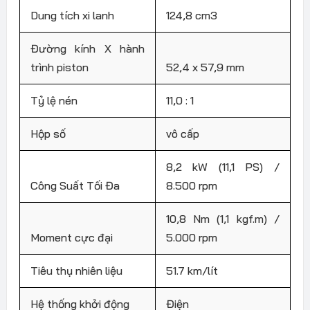
Dung tích xi lanh
124,8 cm3
Đường kính X hành
trình piston
52,4 x 57,9 mm
Tỷ lệ nén
11,0 : 1
Hộp số
vô cấp
8,2 kW (11,1 PS) /
Công Suất Tối Đa
8.500 rpm
10,8 Nm (1,1 kgf.m) /
Moment cực đại
5.000 rpm
Tiêu thụ nhiên liệu
51.7 km/lít
Hệ thống khởi động
Điện