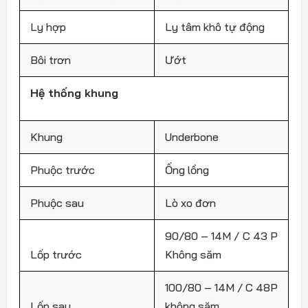
Ly hợp
Ly tâm khô tự động
Bôi trơn
Ướt
Hệ thống khung
Khung
Underbone
Phuộc trước
Ống lồng
Phuộc sau
Lò xo đơn
90/80 – 14M / C 43 P
Lốp trước
Không săm
100/80 – 14M / C 48P
Lốp sau
không săm