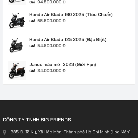
94.500.000
Đ
Giá:
Honda Air Blade 160 2025 (Tiêu Chuẩn)
65.500.000
Đ
Giá:
Honda Air Blade 125 2025 (Đặc Biệt)
54.500.000
Đ
Giá:
Janus màu mới 2023 (Giới Hạn)
34.000.000
Đ
Giá:
CÔNG TY TNHH BIG FRIENDS
385 Đ. Tô Ký, Xã Hóc Môn, Thành phố Hồ Chí Minh (Hóc Môn)