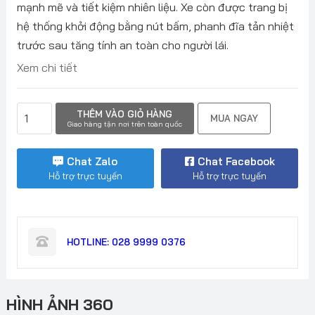
mạnh mẽ và tiết kiệm nhiên liệu. Xe còn được trang bị
hệ thống khởi động bằng nút bấm, phanh đĩa tản nhiệt
trước sau tăng tính an toàn cho người lái.
Xem chi tiết
Honda
THÊM VÀO GIỎ HÀNG
MUA NGAY
Vario
Giao hàng tận nơi trên toàn quốc
125
ISS
Chat Zalo
Chat Facebook
2023
Hỗ trợ trực tuyến
Hỗ trợ trực tuyến
số
lượng
HOTLINE:
028 9999 0376
HÌNH ẢNH 360