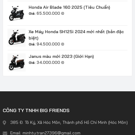
Honda Air Blade 160 2025 (Tiêu Chuẩn)
65.500.000
Đ
Giá:
Xe Máy Honda SH125i 2024 mới nhất (bản đặc
biệt)
94.500.000
Đ
Giá:
Janus màu mới 2023 (Giới Hạn)
34.000.000
Đ
Giá:
CÔNG TY TNHH BIG FRIENDS
385 Đ. Tô Ký, Xã Hóc Môn, Thành phố Hồ Chí Minh (Hóc Môn)
Email: minhtu.tran27396@gmail.com