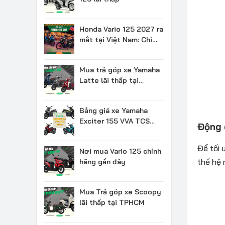
Honda Vario 125 2027 ra
mắt tại Việt Nam: Chi
tiết & Giá bán
Mua trả góp xe Yamaha
Latte lãi thấp tại
TPHCM
Bảng giá xe Yamaha
Exciter 155 VVA TCS
Động 
2026 mới nhất
Để tối 
Nơi mua Vario 125 chính
thế hệ 
hãng gần đây
Mua Trả góp xe Scoopy
lãi thấp tại TPHCM