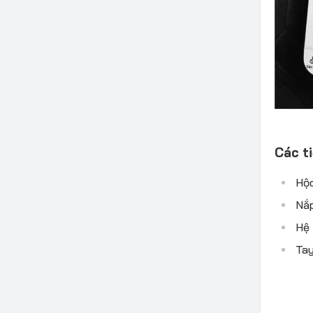
Các ti
Hộc
Nắp
Hệ 
Tay