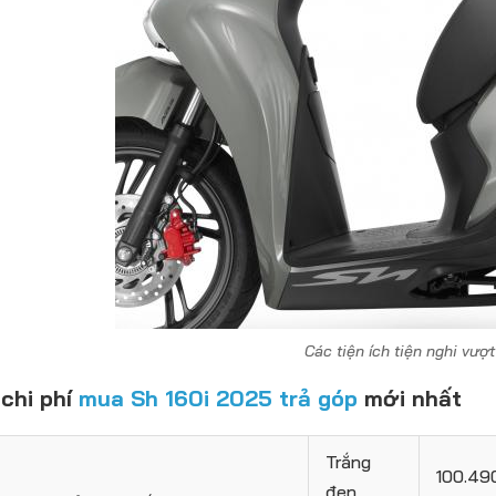
Các tiện ích tiện nghi vượt
chi phí
mua Sh 160i 2025 trả góp
mới nhất
Trắng
100.49
đen