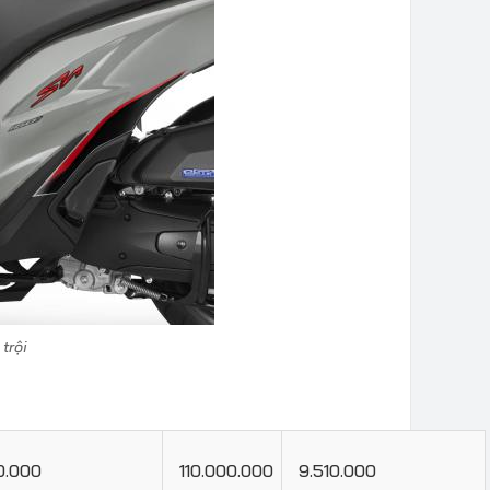
 trội
0.000
110.000.000
9.510.000