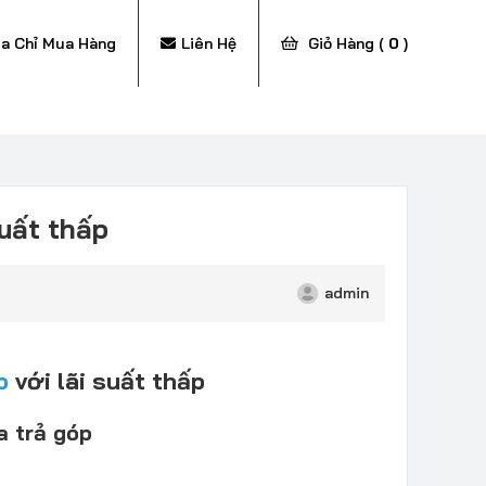
ịa Chỉ Mua Hàng
Liên Hệ
Giỏ Hàng (
0
)
uất thấp
admin
p
với lãi suất thấp
a trả góp