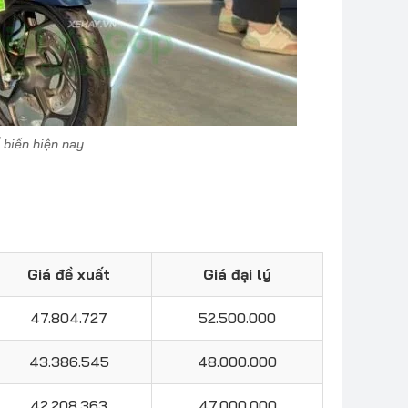
 biến hiện nay
Giá đề xuất
Giá đại lý
47.804.727
52.500.000
43.386.545
48.000.000
42.208.363
47.000.000