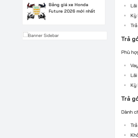
Bảng giá xe Honda
Lãi
Future 2026 mới nhất
Kỳ 
Trả
Trả g
Phù hợp
Vay
Lãi
Kỳ 
Trả g
Dành ch
Trả
Khô