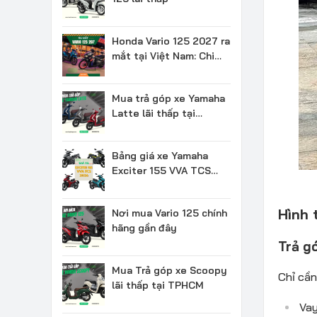
Honda Vario 125 2027 ra
mắt tại Việt Nam: Chi
tiết & Giá bán
Mua trả góp xe Yamaha
Latte lãi thấp tại
TPHCM
Bảng giá xe Yamaha
Exciter 155 VVA TCS
2026 mới nhất
Hình 
Nơi mua Vario 125 chính
hãng gần đây
Trả g
Mua Trả góp xe Scoopy
Chỉ cần
lãi thấp tại TPHCM
Vay