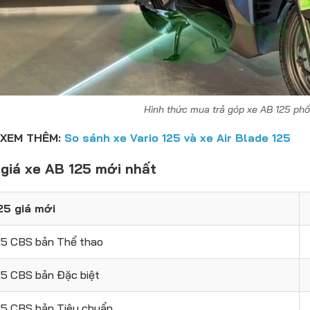
Hình thức mua trả góp xe AB 125 phổ
 XEM THÊM:
So sánh xe Vario 125 và xe Air Blade 125
giá xe AB 125 mới nhất
25 giá mới
25 CBS bản Thể thao
25 CBS bản Đặc biệt
25 CBS bản Tiêu chuẩn