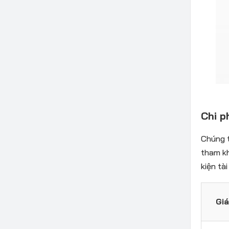
Chi p
Chúng t
tham k
kiện tà
Giá