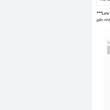
***Lưu
gần nhấ