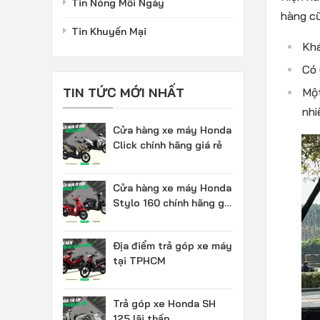
Tin Nóng Mỗi Ngày
hàng cũ
Tin Khuyến Mại
Khá
Có 
TIN TỨC MỚI NHẤT
Một
nhi
Cửa hàng xe máy Honda
Click chính hãng giá rẻ
Cửa hàng xe máy Honda
Stylo 160 chính hãng giá
rẻ
Địa điểm trả góp xe máy
tại TPHCM
Trả góp xe Honda SH
125 lãi thấp