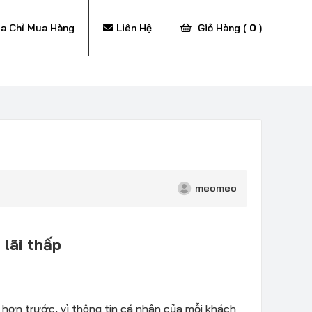
ịa Chỉ Mua Hàng
Liên Hệ
Giỏ Hàng (
0
)
meomeo
5
lãi thấp
hơn trước, vì thông tin cá nhân của mỗi khách