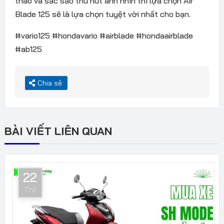
thao và sắc sảo thu hút ánh nhìn thì lựa chọn Air
Blade 125 sẽ là lựa chọn tuyệt vời nhất cho bạn.
#vario125 #hondavario #airblade #hondaairblade
#ab125
Chia sẻ:
BÀI VIẾT LIÊN QUAN
22
Th1