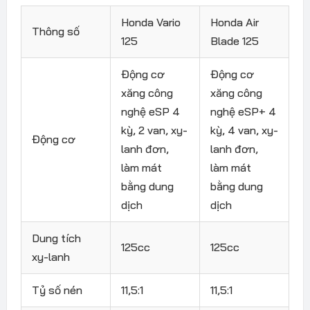
Honda Vario
Honda Air
Thông số
125
Blade 125
Động cơ
Động cơ
xăng công
xăng công
nghệ eSP 4
nghệ eSP+ 4
kỳ, 2 van, xy-
kỳ, 4 van, xy-
Động cơ
lanh đơn,
lanh đơn,
làm mát
làm mát
bằng dung
bằng dung
dịch
dịch
Dung tích
125cc
125cc
xy-lanh
Tỷ số nén
11,5:1
11,5:1