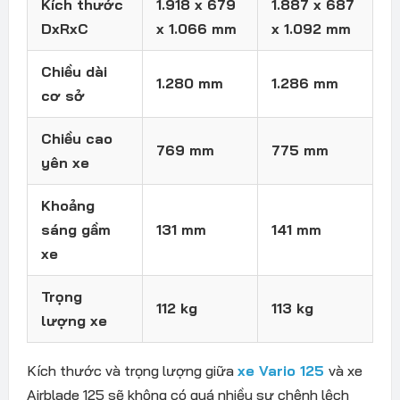
Kích thước
1.918 x 679
1.887 x 687
DxRxC
x 1.066 mm
x 1.092 mm
Chiều dài
1.280 mm
1.286 mm
cơ sở
Chiều cao
769 mm
775 mm
yên xe
Khoảng
sáng gầm
131 mm
141 mm
xe
Trọng
112 kg
113 kg
lượng xe
Kích thước và trọng lượng giữa
xe Vario 125
và xe
Airblade 125 sẽ không có quá nhiều sự chênh lệch