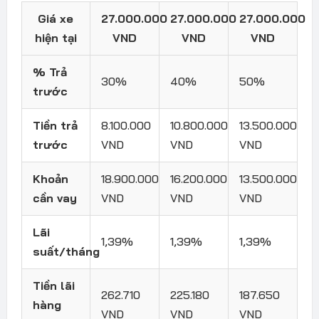
Giá xe
27.000.000
27.000.000
27.000.000
hiện tại
VND
VND
VND
% Trả
30%
40%
50%
trước
Tiền trả
8.100.000
10.800.000
13.500.000
trước
VND
VND
VND
Khoản
18.900.000
16.200.000
13.500.000
cần vay
VND
VND
VND
Lãi
1,39%
1,39%
1,39%
suất/tháng
Tiền lãi
262.710
225.180
187.650
hàng
VND
VND
VND