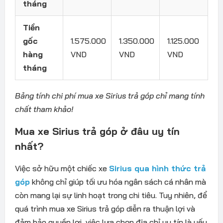
tháng
Tiền
gốc
1.575.000
1.350.000
1.125.000
hàng
VND
VND
VND
tháng
Bảng tính chi phí mua xe Sirius trả góp chỉ mang tính
chất tham khảo!
Mua xe Sirius trả góp ở đâu uy tín
nhất?
Việc sở hữu một chiếc xe
Sirius qua hình thức trả
góp
không chỉ giúp tối ưu hóa ngân sách cá nhân mà
còn mang lại sự linh hoạt trong chi tiêu. Tuy nhiên, để
quá trình mua xe Sirius trả góp diễn ra thuận lợi và
đảm bảo quyền lợi, việc lựa chọn địa chỉ uy tín là yếu