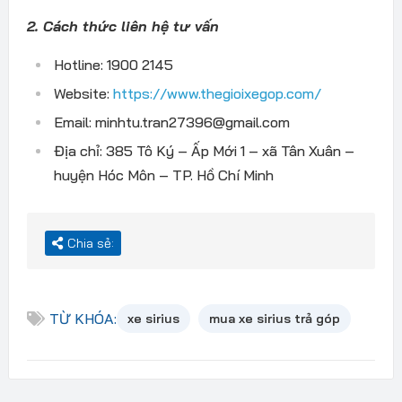
2. Cách thức liên hệ tư vấn
Hotline: 1900 2145
Website:
https://www.thegioixegop.com/
Email: minhtu.tran27396@gmail.com
Địa chỉ: 385 Tô Ký – Ấp Mới 1 – xã Tân Xuân –
huyện Hóc Môn – TP. Hồ Chí Minh
Chia sẻ:
TỪ KHÓA:
xe sirius
mua xe sirius trả góp