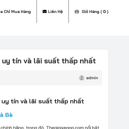
ịa Chỉ Mua Hàng
Liên Hệ
Giỏ Hàng (
0
)
uy tín và lãi suất thấp nhất
admin
uy tín và lãi suất thấp nhất
hà Bè
chính hãng, trong đó, Thegioixegop.com nổi bật