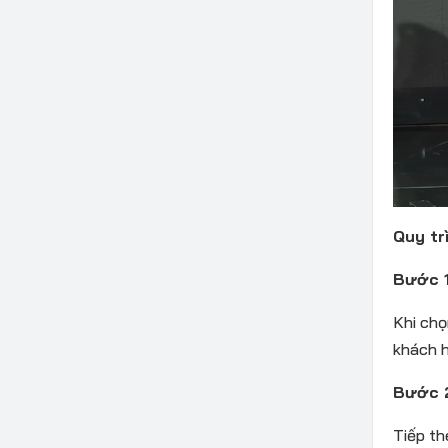
Quy tr
Bước 1
Khi ch
khách h
Bước 2
Tiếp th