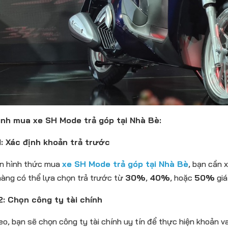
ình mua xe SH Mode trả góp tại Nhà Bè:
: Xác định khoản trả trước
ọn hình thức mua
xe SH Mode trả góp tại Nhà Bè
, bạn cần 
àng có thể lựa chọn trả trước từ
30%
,
40%
, hoặc
50%
giá
: Chọn công ty tài chính
eo, bạn sẽ chọn công ty tài chính uy tín để thực hiện khoản va