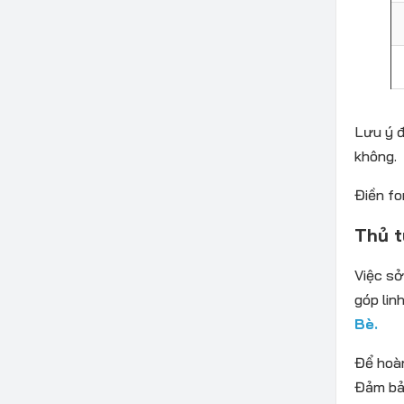
Lưu ý đ
không.
Điền fo
Thủ t
Việc sở
góp lin
Bè.
Để hoàn
Đảm bảo