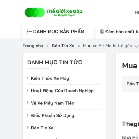
DANH MỤC SẢN PHẨM
Đảm bảo chất l
Trang chủ
»
Bản Tin Xe
»
Mua xe SH Mode trả góp tại 
DANH MỤC TIN TỨC
Mua 
Kiến Thức Xe Máy
Bản T
Hoạt Động Của Doanh Nghiệp
Về Xe Máy Nam Tiến
Điều Khoản Sử Dụng
Theg
Bản Tin Xe
Nhà Bè 