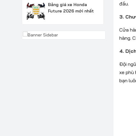
đầu.
Bảng giá xe Honda
Future 2026 mới nhất
3. Chư
Cửa hàn
hàng. C
4. Dịc
Đội ngũ
xe phù 
bạn luô