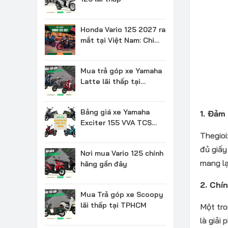
Honda Vario 125 2027 ra
mắt tại Việt Nam: Chi
tiết & Giá bán
Mua trả góp xe Yamaha
Latte lãi thấp tại
TPHCM
Bảng giá xe Yamaha
1. Đảm
Exciter 155 VVA TCS
2026 mới nhất
Thegio
đủ giấy
Nơi mua Vario 125 chính
mang lạ
hãng gần đây
2. Chí
Mua Trả góp xe Scoopy
lãi thấp tại TPHCM
Một tro
là giải