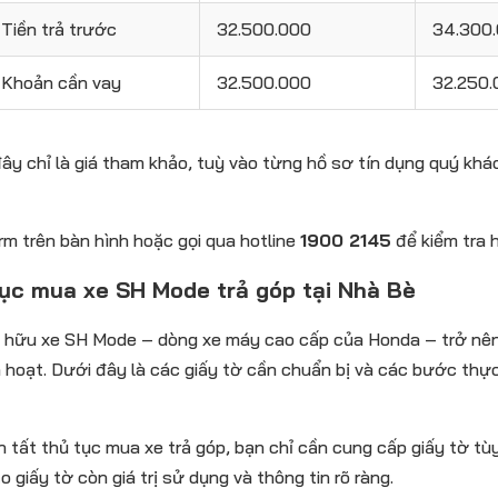
Tiền trả trước
32.500.000
34.300
Khoản cần vay
32.500.000
32.250.
ây chỉ là giá tham khảo, tuỳ vào từng hồ sơ tín dụng quý kh
rm trên bàn hình hoặc gọi qua hotline
1900 2145
để kiểm tra h
ục mua xe SH Mode trả góp tại Nhà Bè
 hữu xe SH Mode – dòng xe máy cao cấp của Honda – trở nên 
h hoạt. Dưới đây là các giấy tờ cần chuẩn bị và các bước thực
 tất thủ tục mua xe trả góp, bạn chỉ cần cung cấp giấy tờ tù
 giấy tờ còn giá trị sử dụng và thông tin rõ ràng.