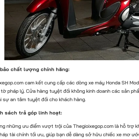
 bảo chất lượng chính hãng:
ixegop.com cam kết cung cấp các dòng xe máy Honda SH Mode
 tờ pháp lý. Cửa hàng tuyệt đối không kinh doanh các sản p
i sự an tâm tuyệt đối cho khách hàng.
nh sách trả góp linh hoạt:
ng những ưu điểm vượt trội của Thegioixegop.com là hỗ trợ kh
 pháp tài chính tối ưu, giúp bạn dễ dàng sở hữu chiếc xe mơ ướ