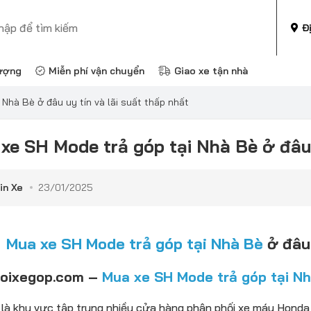
Đ
ượng
Miễn phí vận chuyển
Giao xe tận nhà
Nhà Bè ở đâu uy tín và lãi suất thấp nhất
xe SH Mode trả góp tại Nhà Bè ở đâu 
in Xe
23/01/2025
Mua xe SH Mode trả góp tại Nhà Bè
ở đâu 
ioixegop.com –
Mua xe SH Mode trả góp tại N
là khu vực tập trung nhiều cửa hàng phân phối xe máy Honda 