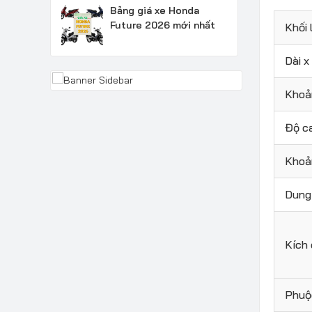
Bảng giá xe Honda
Future 2026 mới nhất
Khối
Dài x
Khoả
Độ c
Khoả
Dung 
Kích 
Phuộ