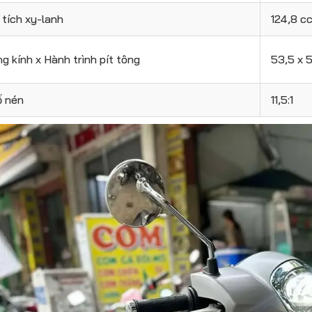
tích xy-lanh
124,8 c
 kính x Hành trình pít tông
53,5 x 
ố nén
11,5:1