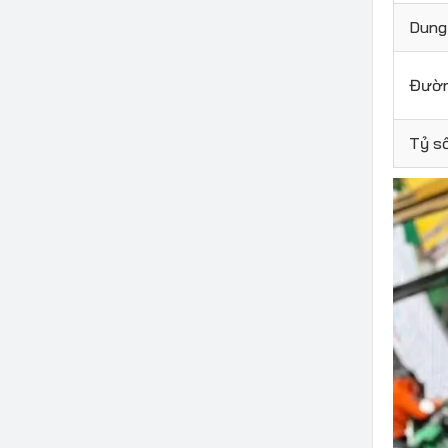
Dung 
Đường
Tỷ s