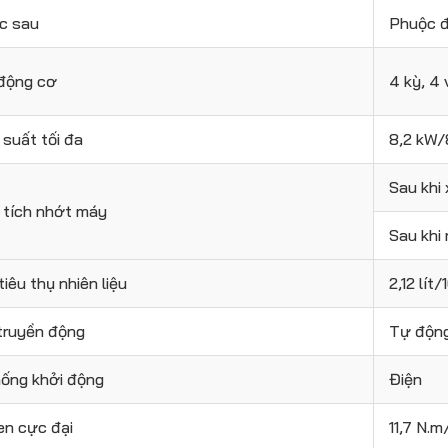
c sau
Phuộc 
 động cơ
4 kỳ, 4
suất tối đa
8,2 kW/
Sau khi 
 tích nhớt máy
Sau khi 
iêu thụ nhiên liệu
2,12 lít
truyền động
Tự động
hống khởi động
Điện
n cực đại
11,7 N.