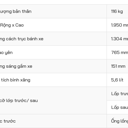
 lượng bản thân
116 kg
 Rộng x Cao
1.950 m
ng cách trục bánh xe
1.304 
ao yên
765 m
ng sáng gầm xe
151 mm
tích bình xăng
5,6 lít
Lốp tr
cỡ lớp trước/ sau
Lốp sa
c trước
Ống lồn