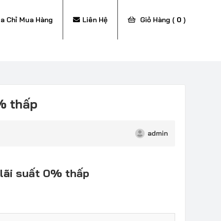
ịa Chỉ Mua Hàng
Liên Hệ
Giỏ Hàng (
0
)
% thấp
admin
lãi suất 0
% thấp