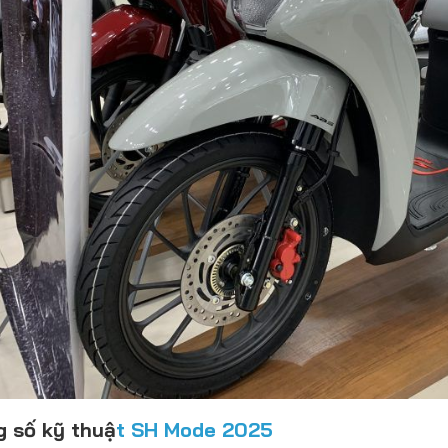
 số kỹ thuậ
t SH Mode 2025