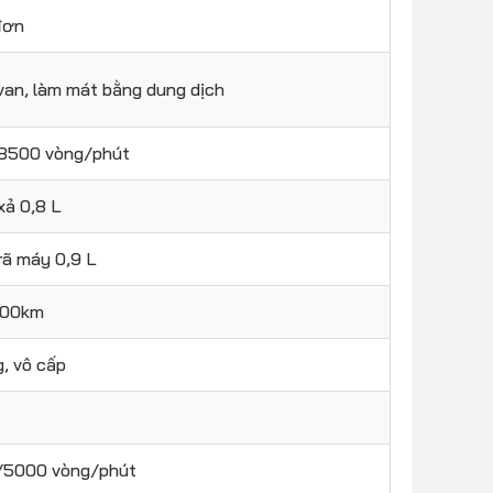
đơn
 van, làm mát bằng dung dịch
8500 vòng/phút
xả 0,8 L
rã máy 0,9 L
/100km
, vô cấp
m/5000 vòng/phút