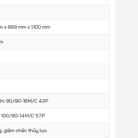
m x 669 mm x 1.100 mm
mm
m
ước 80/90-16M/C 43P
u 100/90-14M/C 57P
g, giảm chấn thủy lực