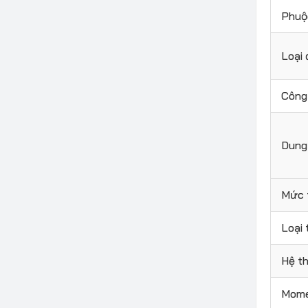
Phuộ
Loại
Công 
Dung
Mức t
Loại 
Hệ t
Mome