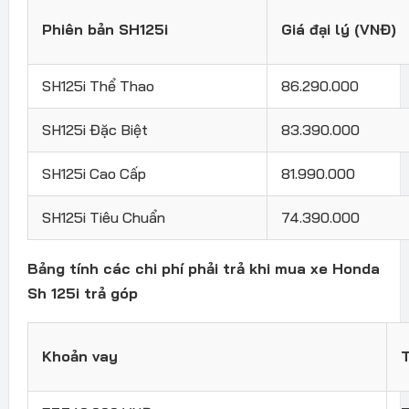
Phiên bản SH125i
Giá đại lý (VNĐ)
SH125i Thể Thao
86.290.000
SH125i Đặc Biệt
83.390.000
SH125i Cao Cấp
81.990.000
SH125i Tiêu Chuẩn
74.390.000
Bảng tính các chi phí phải trả khi mua xe Honda
Sh 125i trả góp
Khoản vay
T