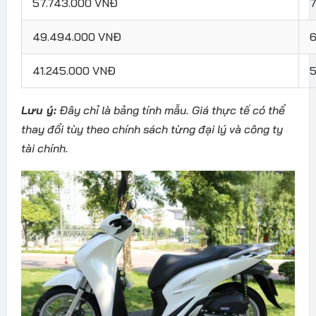
57.743.000 VNĐ
7
49.494.000 VNĐ
6
41.245.000 VNĐ
5
Lưu ý:
Đây chỉ là bảng tính mẫu. Giá thực tế có thể
thay đổi tùy theo chính sách từng đại lý và công ty
tài chính.