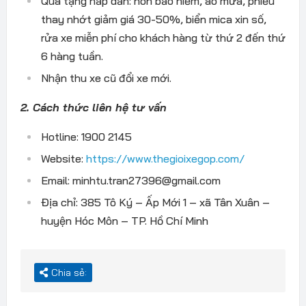
Quà tặng hấp dẫn: nón bảo hiểm, áo mưa, phiếu
thay nhớt giảm giá 30-50%, biển mica xin số,
rửa xe miễn phí cho khách hàng từ thứ 2 đến thứ
6 hàng tuần.
Nhận thu xe cũ đổi xe mới.
2. Cách thức liên hệ tư vấn
Hotline: 1900 2145
Website:
https://www.thegioixegop.com/
Email: minhtu.tran27396@gmail.com
Địa chỉ: 385 Tô Ký – Ấp Mới 1 – xã Tân Xuân –
huyện Hóc Môn – TP. Hồ Chí Minh
Chia sẻ: