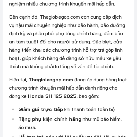
nghiệm nhiều chương trình khuyến mãi hấp dẫn.
Bên cạnh đó, Thegioixegop.com còn cung cấp dịch
vụ hậu mãi chuyên nghiệp như bảo hành, bảo dưỡng
định kỳ và phân phối phụ tùng chính hãng, đảm bảo
an tâm tuyệt đối cho người sử dụng. Đặc biệt, cửa
hàng triển khai các chương trình hỗ trợ trả góp linh
hoạt, giúp khách hàng dễ dàng sở hữu mẫu xe yêu
thích mà không phải lo lắng về vấn đề tài chính.
Hiện tại,
Thegioixegop.com
đang áp dụng hàng loạt
chương trình khuyến mãi hấp dẫn dành riêng cho
dòng xe
Honda SH 125 2025
, bao gồm:
Giảm giá trực tiếp
khi thanh toán toàn bộ.
Tặng phụ kiện chính hãng
như mũ bảo hiểm,
áo mưa.
Hỗ trợ trả góp với lãi suất ưu đãi
, tối ưu hóa