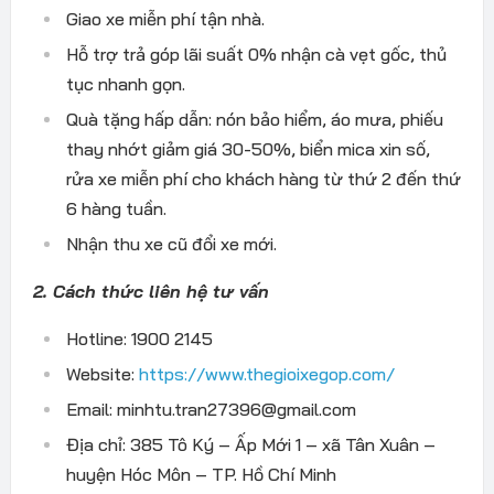
Giao xe miễn phí tận nhà.
Hỗ trợ trả góp lãi suất 0% nhận cà vẹt gốc, thủ
tục nhanh gọn.
Quà tặng hấp dẫn: nón bảo hiểm, áo mưa, phiếu
thay nhớt giảm giá 30-50%, biển mica xin số,
rửa xe miễn phí cho khách hàng từ thứ 2 đến thứ
6 hàng tuần.
Nhận thu xe cũ đổi xe mới.
2. Cách thức liên hệ tư vấn
Hotline: 1900 2145
Website:
https://www.thegioixegop.com/
Email: minhtu.tran27396@gmail.com
Địa chỉ: 385 Tô Ký – Ấp Mới 1 – xã Tân Xuân –
huyện Hóc Môn – TP. Hồ Chí Minh