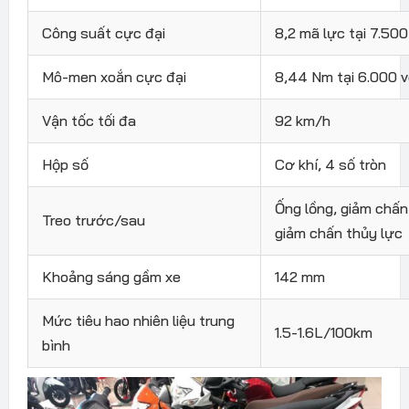
Công suất cực đại
8,2 mã lực tại 7.50
Mô-men xoắn cực đại
8,44 Nm tại 6.000 
Vận tốc tối đa
92 km/h
Hộp số
Cơ khí, 4 số tròn
Ống lồng, giảm chấn
Treo trước/sau
giảm chấn thủy lực
Khoảng sáng gầm xe
142 mm
Mức tiêu hao nhiên liệu trung
1.5-1.6L/100km
bình