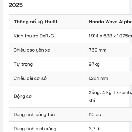
2025
Thông số kỹ thuật
Honda Wave Alph
Kích thước DxRxC
1.914 x 688 x 1.075
Chiều cao yên xe
769 mm
Tự trọng
97kg
Chiều dài cơ sở
1.224 mm
Xăng, 4 kỳ, 1 xi-lan
Động cơ
khí
Dung tích công tác
110 cc
Dung tích bình xăng
3,7 lít