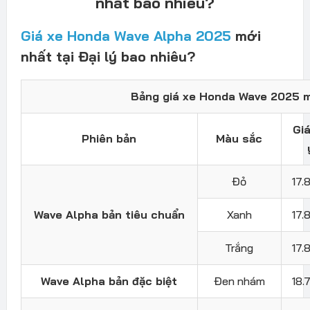
nhất bao nhiêu?
Giá xe Honda Wave Alpha 2025
mới
nhất tại Đại lý bao nhiêu?
Bảng giá xe Honda Wave 2025 m
Gi
Phiên bản
Màu sắc
Đỏ
17.
Wave Alpha bản tiêu chuẩn
Xanh
17.
Trắng
17.
Wave Alpha bản đặc biệt
Đen nhám
18.