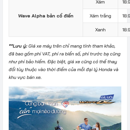
Xám
18.
Wave Alpha bản cổ điển
Xám trắng
18.
Xanh
18.
**Lưu ý:
Giá xe máy trên chỉ mang tính tham khảo,
đã bao gồm phí VAT, phí ra biển số, phí trước bạ cũng
như phí bảo hiểm. Đặc biệt, giá xe cũng có thể thay
đổi tùy thuộc vào thời điểm của mỗi đại lý Honda và
khu vực bán xe.