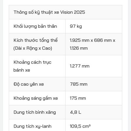
Thông số kỹ thuật xe Vision 2025
Khối lượng bản thân
97 kg
Kích thước tổng thể
1.925 mm x 686 mm x
(Dài x Rộng x Cao)
1.126 mm
Khoảng cách trục
1.277 mm
bánh xe
Độ cao yên xe
785 mm
Khoảng sáng gầm xe
175 mm
Dung tích bình xăng
4,8 L
Dung tích xy-lanh
109,5 cm³