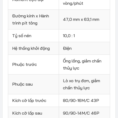
vòng/phút
Đường kính x Hành
47,0 mm x 63,1 mm
trình pít tông
Tỷ số nén
10,0 : 1
Hệ thống khởi động
Điện
Ống lồng, giảm chấn
Phuộc trước
thủy lực
Lò xo trụ đơn, giảm
Phuộc sau
chấn thủy lực
Kích cỡ lốp trước
80/90-16M/C 43P
Kích cỡ lốp sau
90/90-14M/C 46P