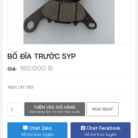
BỐ ĐĨA TRƯỚC 5YP
160.000
Đ
Giá:
Xem chi tiết
BỐ
THÊM VÀO GIỎ HÀNG
MUA NGAY
ĐĨA
Giao hàng tận nơi trên toàn quốc
TRƯỚC
5YP
Chat Zalo
Chat Facebook
số
Hỗ trợ trực tuyến
Hỗ trợ trực tuyến