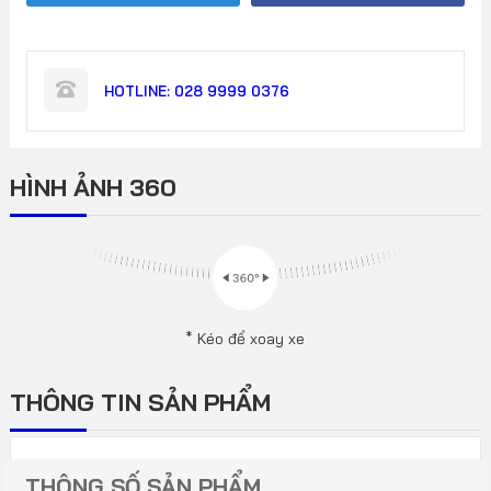
lượng
HOTLINE:
028 9999 0376
HÌNH ẢNH 360
* Kéo để xoay xe
THÔNG TIN SẢN PHẨM
THÔNG SỐ SẢN PHẨM