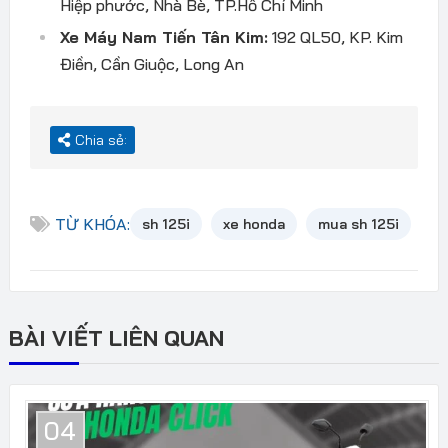
Hiệp phước, Nhà Bè, TP.Hồ Chí Minh
Xe Máy Nam Tiến Tân Kim:
192 QL50, KP. Kim
Điền, Cần Giuộc, Long An
Chia sẻ:
TỪ KHÓA:
sh 125i
xe honda
mua sh 125i
BÀI VIẾT LIÊN QUAN
04