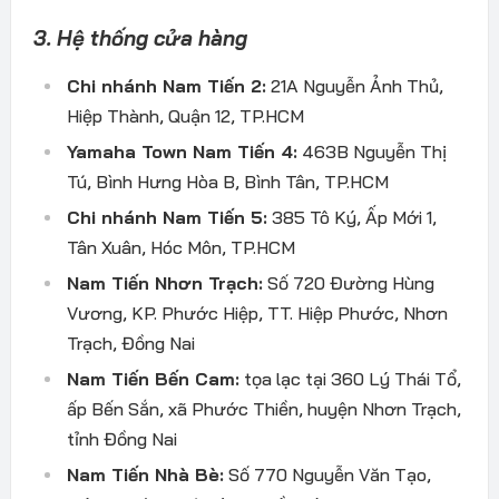
3. Hệ thống cửa hàng
Chi nhánh Nam Tiến 2:
21A Nguyễn Ảnh Thủ,
Hiệp Thành, Quận 12, TP.HCM
Yamaha Town Nam Tiến 4:
463B Nguyễn Thị
Tú, Bình Hưng Hòa B, Bình Tân, TP.HCM
Chi nhánh Nam Tiến 5:
385 Tô Ký, Ấp Mới 1,
Tân Xuân, Hóc Môn, TP.HCM
Nam Tiến Nhơn Trạch:
Số 720 Đường Hùng
Vương, KP. Phước Hiệp, TT. Hiệp Phước, Nhơn
Trạch, Đồng Nai
Nam Tiến Bến Cam:
tọa lạc tại 360 Lý Thái Tổ,
ấp Bến Sắn, xã Phước Thiền, huyện Nhơn Trạch,
tỉnh Đồng Nai
Nam Tiến Nhà Bè:
Số 770 Nguyễn Văn Tạo,