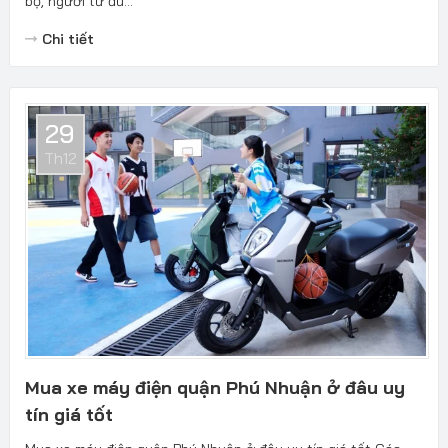
bộ, người từ đủ...
Chi tiết
29
Th12
Mua xe máy điện quận Phú Nhuận ở đâu uy
tín giá tốt