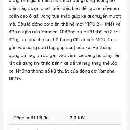
đồng thời giảm thiểu mất mát động năng. Động cơ
điện này được phát triển đặc biệt để tạo ra mô-men
xoắn cao ở dải vòng tua thấp giúp xe di chuyển mượt
mà. Đây là động cơ điện thế hệ mới YIPU 2 – thiết kế
độc quyền của Yamaha. Ở động cơ YIPU thế hệ 2 thì
động cơ, phanh sau, hệ thống điều khiển MCU được
gắn vào càng sau (tay gắp sau) của xe. Hệ thống
động cơ này được gắn vào vành xe bằng bu lông nên
rất dễ dàng khi tháo bánh xe để vá hay thay thế lốp
xe. Những thông số kỹ thuật của động cơ Yamaha
NEO’s
Công suất tối đa
2.3 kW