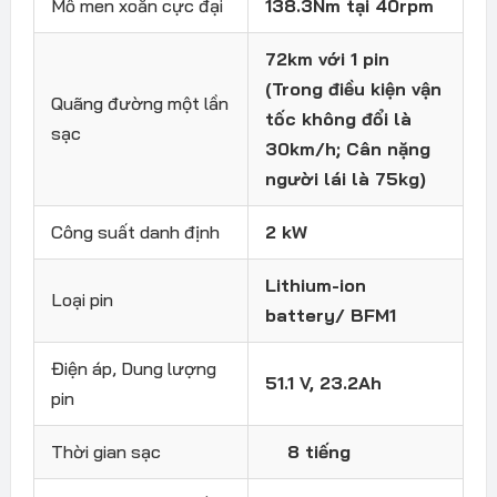
Mô men xoắn cực đại
138.3Nm tại 40rpm
72km với 1 pin
(Trong điều kiện vận
Quãng đường một lần
tốc không đổi là
sạc
30km/h; Cân nặng
người lái là 75kg)
Công suất danh định
2 kW
Lithium-ion
Loại pin
battery/ BFM1
Điện áp, Dung lượng
51.1 V, 23.2Ah
pin
Thời gian sạc
8 tiếng