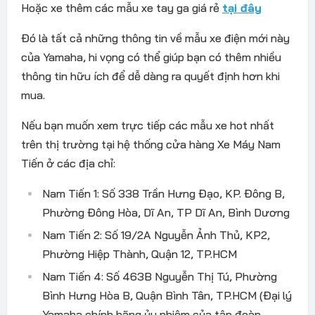
Hoặc xe thêm các mẫu xe tay ga giá rẻ
tại đây
Đó là tất cả những thông tin về mẫu xe điện mới này
của Yamaha, hi vọng có thể giúp bạn có thêm nhiều
thông tin hữu ích để dễ dàng ra quyết định hơn khi
mua.
Nếu bạn muốn xem trực tiếp các mẫu xe hot nhất
trên thị trường tại hệ thống cửa hàng Xe Máy Nam
Tiến ở các địa chỉ:
Nam Tiến 1: Số 338 Trần Hưng Đạo, KP. Đông B,
Phường Đông Hòa, Dĩ An, TP Dĩ An, Bình Dương
Nam Tiến 2: Số 19/2A Nguyễn Ảnh Thủ, KP2,
Phường Hiệp Thành, Quận 12, TP.HCM
Nam Tiến 4: Số 463B Nguyễn Thị Tú, Phường
Bình Hưng Hòa B, Quận Bình Tân, TP.HCM (Đại lý
Yamaha chính hãng ủy nhiệm của tập đoàn