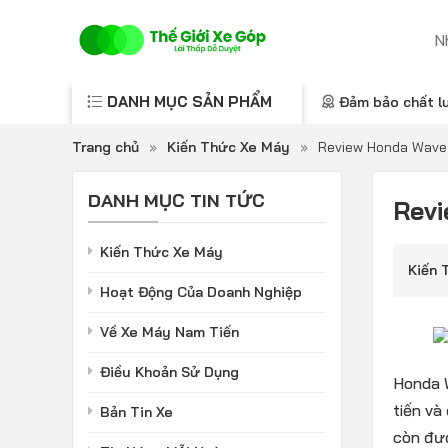
DANH MỤC SẢN PHẨM
Đảm bảo chất l
Trang chủ
»
Kiến Thức Xe Máy
»
Review Honda Wave
DANH MỤC TIN TỨC
Revi
Kiến Thức Xe Máy
Kiến 
Hoạt Động Của Doanh Nghiệp
Về Xe Máy Nam Tiến
Điều Khoản Sử Dụng
Honda W
tiến và
Bản Tin Xe
còn đượ