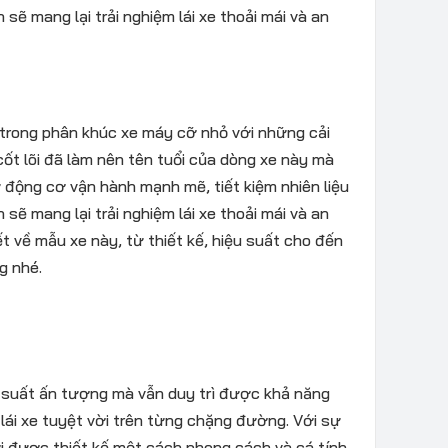
sẽ mang lại trải nghiệm lái xe thoải mái và an
 trong phân khúc xe máy cỡ nhỏ với những cải
 cốt lõi đã làm nên tên tuổi của dòng xe này mà
ừ động cơ vận hành mạnh mẽ, tiết kiệm nhiên liệu
sẽ mang lại trải nghiệm lái xe thoải mái và an
ết về mẫu xe này, từ thiết kế, hiệu suất cho đến
g nhé.
u suất ấn tượng mà vẫn duy trì được khả năng
 lái xe tuyệt vời trên từng chặng đường. Với sự
i được thiết kế một cách phong cách và cá tính,