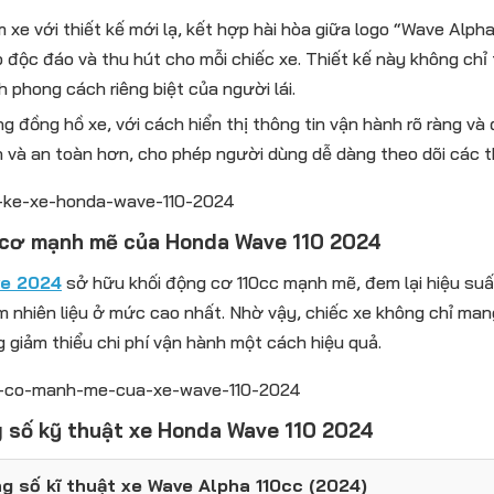
 xe với thiết kế mới lạ, kết hợp hài hòa giữa logo “Wave Alph
 độc đáo và thu hút cho mỗi chiếc xe. Thiết kế này không ch
h phong cách riêng biệt của người lái.
g đồng hồ xe, với cách hiển thị thông tin vận hành rõ ràng và đ
n và an toàn hơn, cho phép người dùng dễ dàng theo dõi các t
cơ mạnh mẽ của Honda Wave 110 2024
ve 2024
sở hữu khối động cơ 110cc mạnh mẽ, đem lại hiệu su
ệm nhiên liệu ở mức cao nhất. Nhờ vậy, chiếc xe không chỉ mang
 giảm thiểu chi phí vận hành một cách hiệu quả.
 số kỹ thuật xe Honda Wave 110 2024
g số kĩ thuật xe Wave Alpha 110cc (2024)