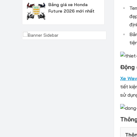
Bảng giá xe Honda
Tem
Future 2026 mới nhất
đẹp
địn
Bản
tiệ
Động 
Xe Wa
tiết ki
sử dụng
Thông
Thôn