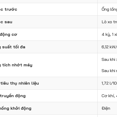
c trước
Ống lồn
c sau
Lò xo tr
 động cơ
4 kỳ, 1 
 suất tối đa
6,12 kW
Sau khi 
 tích nhớt máy
Sau khi 
tiêu thụ nhiên liệu
1,72 l/
 truyền động
Cơ khí, 
hống khởi động
Điện