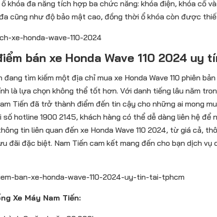
 ổ khóa đa năng tích hợp ba chức năng: khóa điện, khóa cổ và 
 đa cũng như độ bảo mật cao, đồng thời ổ khóa còn được thiết 
điểm bán xe Honda Wave 110 2024 uy t
 đang tìm kiếm một địa chỉ mua xe Honda Wave 110 phiên bản
ính là lựa chọn không thể tốt hơn. Với danh tiếng lâu năm tr
am Tiến đã trở thành điểm đến tin cậy cho những ai mong m
ới số hotline 1900 2145, khách hàng có thể dễ dàng liên hệ để
thông tin liên quan đến xe Honda Wave 110 2024, từ giá cả, t
ưu đãi đặc biệt. Nam Tiến cam kết mang đến cho bạn dịch vụ 
ng Xe Máy Nam Tiến: