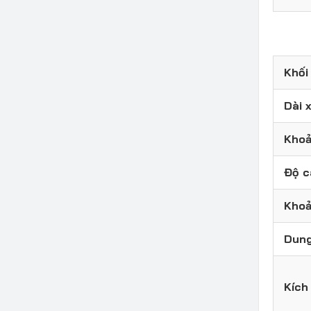
Khối
Dài 
Khoả
Độ c
Khoả
Dung
Kích