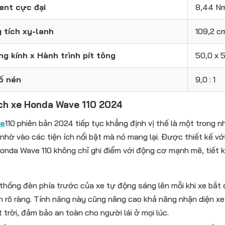
nt cực đại
8,44 Nm
 tích xy-lanh
109,2 c
g kính x Hành trình pít tông
50,0 x 
ố nén
9,0 : 1
ích xe Honda Wave 110 2024
ve
110 phiên bản 2024 tiếp tục khẳng định vị thế là một trong
nhờ vào các tiện ích nổi bật mà nó mang lại. Được thiết kế với
onda Wave 110 không chỉ ghi điểm với động cơ mạnh mẽ, tiết k
thống đèn phía trước của xe tự động sáng lên mỗi khi xe bắt
n rõ ràng. Tính năng này cũng nâng cao khả năng nhận diện xe
 trời, đảm bảo an toàn cho người lái ở mọi lúc.