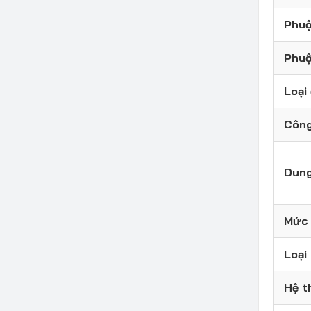
Phuộ
Phuộ
Loại
Công
Dung
Mức 
Loại
Hệ t