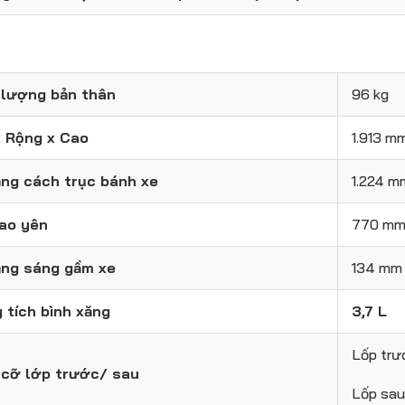
 lượng bản thân
96 kg
x Rộng x Cao
1.913 m
ng cách trục bánh xe
1.224 m
ao yên
770 m
ng sáng gầm xe
134 mm
 tích bình xăng
3,7 L
Lốp tr
 cỡ lớp trước/ sau
Lốp sa