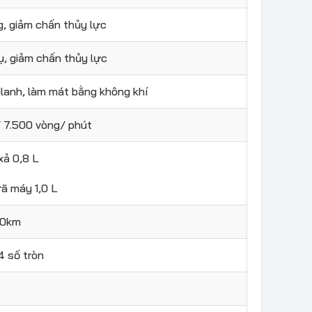
g, giảm chấn thủy lực
ụ, giảm chấn thủy lực
xilanh, làm mát bằng không khí
/ 7.500 vòng/ phút
xả 0,8 L
rã máy 1,0 L
100km
4 số tròn