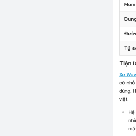
Mome
Dung
Đườn
Tỷ s
Tiện 
Xe Wa
cỡ nhỏ 
dùng, H
việt.
Hệ 
nhì
mặt