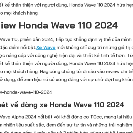
ết kế thân thiện với người dùng, Honda Wave 110 2024 hứa hẹn 
o mọi khách hàng.
iew Honda Wave 110 2024
ave 110, phiên bản 2024, tiếp tục khẳng định vị thế của mình
 đặc điểm nổi bật.
Xe Wave
mới không chỉ duy trì những giá trị
c nâng cấp với công nghệ hiện đại và thiết kế tinh tế hơn. T
ết kế thân thiện với người dùng, Honda Wave 110 2024 hứa hẹn 
o mọi khách hàng. Hãy cùng chúng tôi đi sâu vào review chi ti
 sử dụng, để xem liệu nó có xứng đáng với sự chờ đợi hay khôn
nét về dòng xe Honda Wave 110 2024
ave Alpha 2024 nổi bật với khối động cơ 110cc, mang lại hiệ
ệm nhiên liệu xuất sắc, đem đến sự tự tin và những trải nghiệm
n đa dạng gồm 4 màu sắc và 2 phiên bản, cùng với bộ tem mớ