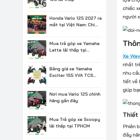
chiếc x
người 
Honda Vario 125 2027 ra
mắt tại Việt Nam: Chi
tiết & Giá bán
Thôn
Mua trả góp xe Yamaha
Latte lãi thấp tại
Xe Wav
TPHCM
nhất tr
Bảng giá xe Yamaha
nhu cầu
Exciter 155 VVA TCS
tiết về
2026 mới nhất
giúp bạ
Nơi mua Vario 125 chính
hãng gần đây
Thiết
Mua Trả góp xe Scoopy
lãi thấp tại TPHCM
Phiên b
đầy nă