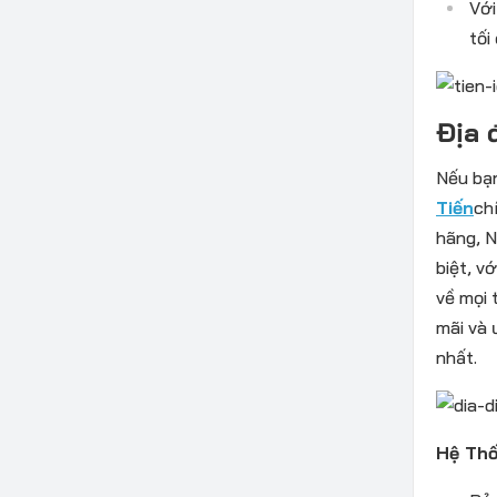
Với
tối
Địa 
Nếu bạn
Tiến
ch
hãng, N
biệt, v
về mọi 
mãi và 
nhất.
Hệ Thố