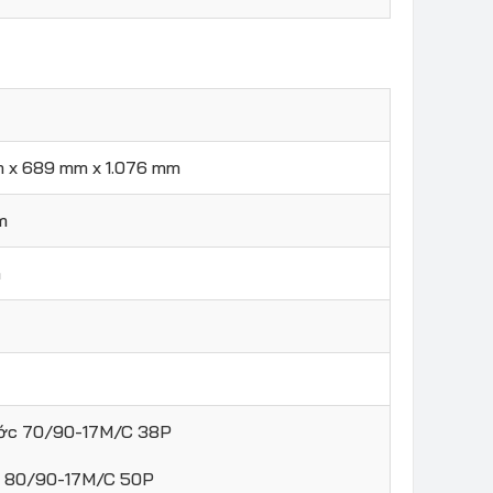
m x 689 mm x 1.076 mm
m
m
ước 70/90-17M/C 38P
u 80/90-17M/C 50P