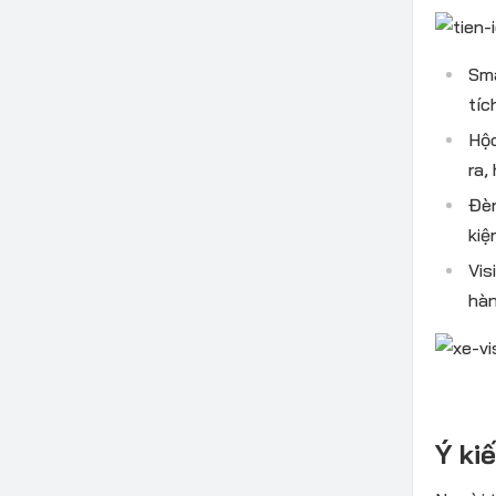
Sma
tíc
Hộc
ra,
Đèn
kiệ
Vis
hàn
Ý ki