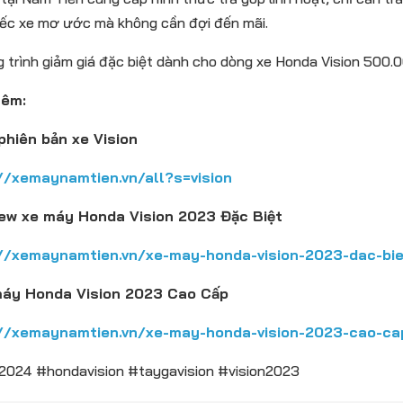
ếc xe mơ ước mà không cần đợi đến mãi.
trình giảm giá đặc biệt dành cho dòng xe Honda Vision 500.
hêm:
 phiên bản xe Vision
//xemaynamtien.vn/all?s=vision
iew xe máy Honda Vision 2023 Đặc Biệt
//xemaynamtien.vn/xe-may-honda-vision-2023-dac-bi
máy Honda Vision 2023 Cao Cấp
//xemaynamtien.vn/xe-may-honda-vision-2023-cao-ca
n2024 #hondavision #taygavision #vision2023