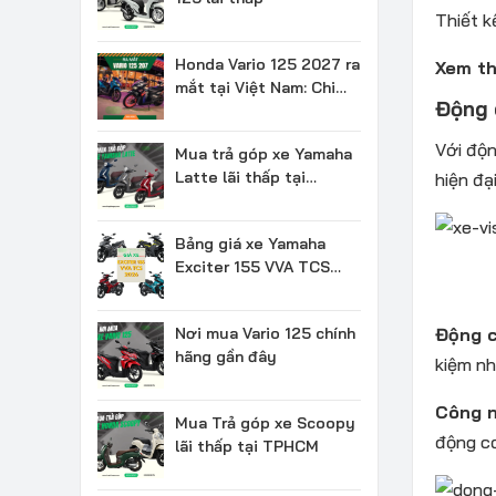
Thiết k
Honda Vario 125 2027 ra
Xem t
mắt tại Việt Nam: Chi
Động 
tiết & Giá bán
Với độn
Mua trả góp xe Yamaha
Latte lãi thấp tại
hiện đạ
TPHCM
Bảng giá xe Yamaha
Exciter 155 VVA TCS
2026 mới nhất
Nơi mua Vario 125 chính
Động c
hãng gần đây
kiệm nh
Công n
Mua Trả góp xe Scoopy
động cơ
lãi thấp tại TPHCM