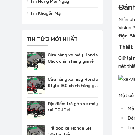
Tin Nóng Mỗi Ngày
Đánh
Tin Khuyến Mại
Nhìn ch
Vision 
Đặc Biệ
TIN TỨC MỚI NHẤT
Thiết
Cửa hàng xe máy Honda
Giữ lại
Click chính hãng giá rẻ
nét thi
Cửa hàng xe máy Honda
Stylo 160 chính hãng giá
rẻ
Một số 
Địa điểm trả góp xe máy
Mặt
tại TPHCM
Đèn
Log
Trả góp xe Honda SH
125 lãi thấp