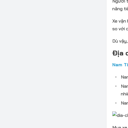
Người t
năng ti
Xe vận 
so với 
Dù vậy,
Địa 
Nam Ti
Nam
Nam
nhi
Nam
Mua xe 