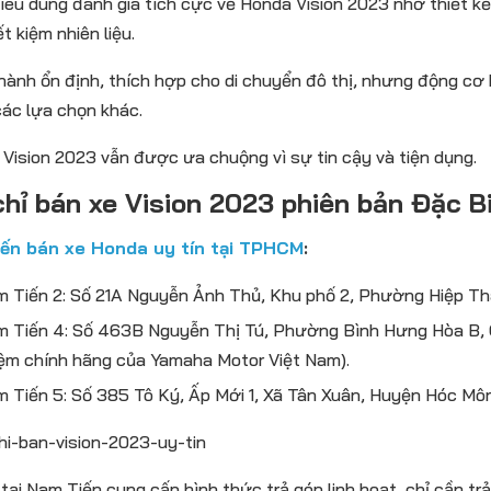
iêu dùng đánh giá tích cực về Honda Vision 2023 nhờ thiết kế 
ết kiệm nhiên liệu.
hành ổn định, thích hợp cho di chuyển đô thị, nhưng động cơ 
các lựa chọn khác.
 Vision 2023 vẫn được ưa chuộng vì sự tin cậy và tiện dụng.
chỉ bán xe Vision 2023 phiên bản Đặc B
ến bán xe Honda uy tín tại TPHCM
:
 Tiến 2: Số 21A Nguyễn Ảnh Thủ, Khu phố 2, Phường Hiệp Thà
 Tiến 4: Số 463B Nguyễn Thị Tú, Phường Bình Hưng Hòa B, Q
ệm chính hãng của Yamaha Motor Việt Nam).
 Tiến 5: Số 385 Tô Ký, Ấp Mới 1, Xã Tân Xuân, Huyện Hóc Môn
tại Nam Tiến cung cấp hình thức trả góp linh hoạt, chỉ cần tr