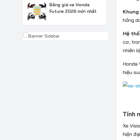
Bảng giá xe Honda
Future 2026 mới nhất
Khung 
hỏng do
Hệ thố
cơ, tro
nhiên l
Honda V
hiệu su
Tính n
Xe Visi
hiện đạ