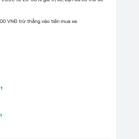
000 VNĐ trừ thẳng vào tiền mua xe.
et
p