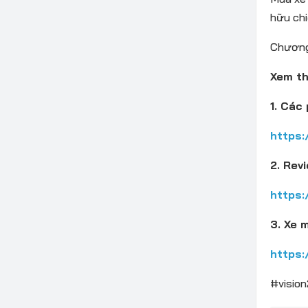
hữu chi
Chương 
Xem t
1. Các
https:
2. Rev
https:
3. Xe 
https:
#visio