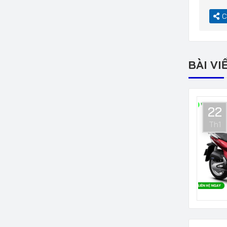
C
BÀI VI
22
Th1