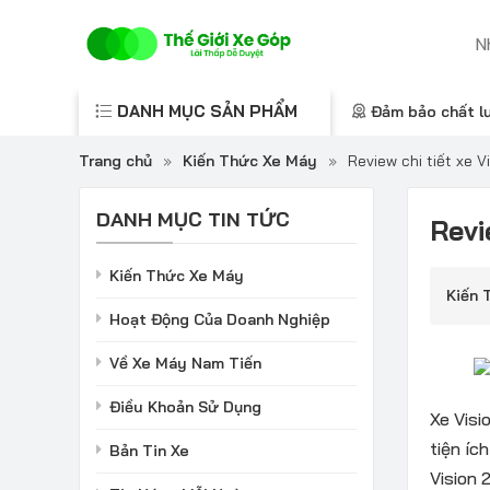
DANH MỤC SẢN PHẨM
Đảm bảo chất l
Trang chủ
»
Kiến Thức Xe Máy
»
Review chi tiết xe 
DANH MỤC TIN TỨC
Revi
Kiến Thức Xe Máy
Kiến 
Hoạt Động Của Doanh Nghiệp
Về Xe Máy Nam Tiến
Điều Khoản Sử Dụng
Xe Visi
tiện íc
Bản Tin Xe
Vision 