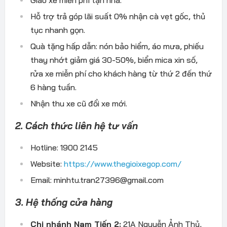
Giao xe miễn phí tận nhà.
Hỗ trợ trả góp lãi suất 0% nhận cà vẹt gốc, thủ
tục nhanh gọn.
Quà tặng hấp dẫn: nón bảo hiểm, áo mưa, phiếu
thay nhớt giảm giá 30-50%, biển mica xin số,
rửa xe miễn phí cho khách hàng từ thứ 2 đến thứ
6 hàng tuần.
Nhận thu xe cũ đổi xe mới.
2. Cách thức liên hệ tư vấn
Hotline: 1900 2145
Website:
https://www.thegioixegop.com/
Email: minhtu.tran27396@gmail.com
3. Hệ thống cửa hàng
Chi nhánh Nam Tiến 2:
21A Nguyễn Ảnh Thủ,