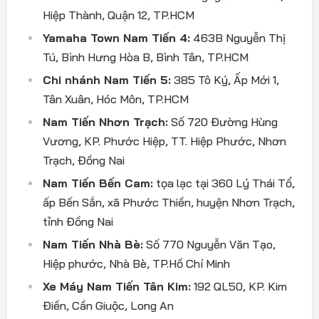
Hiệp Thành, Quận 12, TP.HCM
Yamaha Town Nam Tiến 4:
463B Nguyễn Thị
Tú, Bình Hưng Hòa B, Bình Tân, TP.HCM
Chi nhánh Nam Tiến 5:
385 Tô Ký, Ấp Mới 1,
Tân Xuân, Hóc Môn, TP.HCM
Nam Tiến Nhơn Trạch:
Số 720 Đường Hùng
Vương, KP. Phước Hiệp, TT. Hiệp Phước, Nhơn
Trạch, Đồng Nai
Nam Tiến Bến Cam:
tọa lạc tại 360 Lý Thái Tổ,
ấp Bến Sắn, xã Phước Thiền, huyện Nhơn Trạch,
tỉnh Đồng Nai
Nam Tiến Nhà Bè:
Số 770 Nguyễn Văn Tạo,
Hiệp phước, Nhà Bè, TP.Hồ Chí Minh
Xe Máy Nam Tiến Tân Kim:
192 QL50, KP. Kim
Điền, Cần Giuộc, Long An