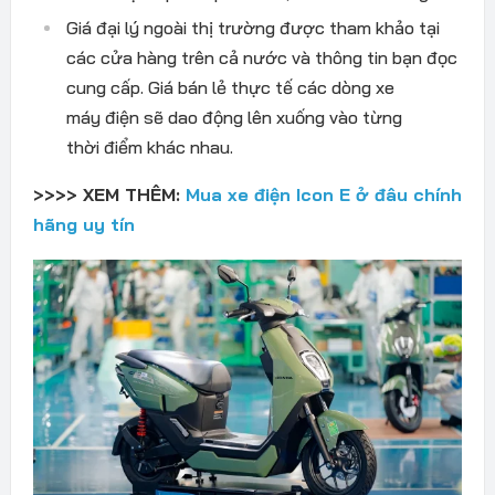
Giá
đ
ại l
ý ngoài th
ị tr
ư
ờng
đư
ợc tham khảo tại
c
ác c
ửa h
àng trên c
ả n
ư
ớc v
à thông tin b
ạn
đ
ọc
cung cấp. Gi
á bán l
ẻ thực tế c
ác dòng xe
máy
đi
ện sẽ dao
đ
ộng l
ên xu
ống v
ào t
ừng
thời
đi
ểm kh
ác nhau.
>>>> XEM THÊM:
Mua xe điện Icon E ở đâu chính
hãng uy tín