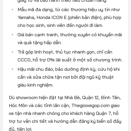
Mẫu mã đa dạng, từ các thương hiệu uy tín như
Yamaha, Honda ICON E (phiên bản điện), phù hợp
cho học sinh, sinh viên đến người đi làm.
Giá bán cạnh tranh, thường xuyên có khuyến mãi
và quà tặng hấp dẫn.
Trả góp linh hoạt, thủ tục nhanh gọn, chỉ cần
CCCD, hỗ trợ 0% lãi suất ở một số chương trình.
Hậu mãi chu đáo, bảo dưỡng định kỳ, cứu hộ khi
cần và sửa chữa tận nơi bởi đội ngũ kỹ thuật
giàu kinh nghiệm.
Dù showroom hiện đặt tại Nhà Bè, Quận 12, Bình Tân,
Hóc Môn và các tỉnh lân cận, Thegioixegop.com giao
xe tận nhà nhanh chóng cho khách hàng Quận 7, hỗ
trợ tư vấn chi tiết và hướng dẫn đăng ký biển số đầy
đủ, tiện lợi.