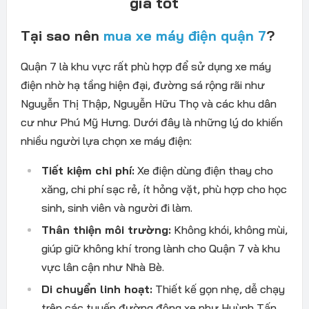
giá tốt
Tại sao nên
mua xe máy điện quận 7
?
Quận 7 là khu vực rất phù hợp để sử dụng xe máy
điện nhờ hạ tầng hiện đại, đường sá rộng rãi như
Nguyễn Thị Thập, Nguyễn Hữu Thọ và các khu dân
cư như Phú Mỹ Hưng. Dưới đây là những lý do khiến
nhiều người lựa chọn xe máy điện:
Tiết kiệm chi phí:
Xe điện dùng điện thay cho
xăng, chi phí sạc rẻ, ít hỏng vặt, phù hợp cho học
sinh, sinh viên và người đi làm.
Thân thiện môi trường:
Không khói, không mùi,
giúp giữ không khí trong lành cho Quận 7 và khu
vực lân cận như Nhà Bè.
Di chuyển linh hoạt:
Thiết kế gọn nhẹ, dễ chạy
trên các tuyến đường đông xe như Huỳnh Tấn