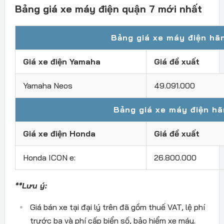
Bảng giá xe máy điện quận 7 mới nhất
Bảng giá xe máy điện hã
Giá xe điện Yamaha
Giá đề xuất
Yamaha Neos
49.091.000
Bảng giá xe máy điện h
Giá xe điện Honda
Giá đề xuất
Honda ICON e:
26.800.000
**Lưu ý:
Giá bán xe t
ại
đ
ại l
ý trên
đ
ã g
ồm thuế VAT, lệ ph
í
tr
ư
ớc bạ v
à phí c
ấp biển số, bảo hiểm xe m
áy.