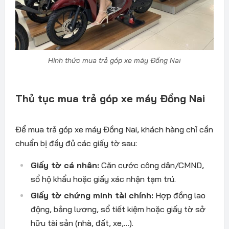
Hình thức mua trả góp xe máy Đồng Nai
Thủ tục mua trả góp xe máy Đồng Nai
Đ
ể mua
trả góp xe máy Đồng Nai
, khách hàng
chỉ cần
chuẩn bị
đ
ầy
đ
ủ c
ác gi
ấy tờ sau:
Giấy tờ c
á nhân:
C
ăn cư
ớc c
ông dân/CMND,
s
ổ hộ khẩu hoặc giấy x
ác nh
ận tạm tr
ú.
Gi
ấy tờ chứng minh t
ài chính:
H
ợp
đ
ồng lao
đ
ộng, bảng l
ương, s
ổ tiết kiệm hoặc giấy tờ sở
hữu t
ài s
ản (nh
à,
đ
ất, xe,…).