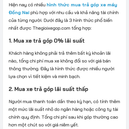
Hi
ện nay c
ó nhi
ều
hình th
ứ
c mua trả góp xe máy
Đồng Na
i
phù h
ợp với nhu cầu v
à kh
ả n
ăng t
ài chính
c
ủa từng ng
ư
ời. D
ư
ới
đ
ây là 3 hình th
ức phổ biến
nhất
đư
ợc
Thegioixegop.com
tổng hợp:
1. Mua xe trả g
óp 0% lãi su
ất
Kh
ách hàng không ph
ải trả th
êm b
ất kỳ khoản l
ãi
nào, t
ổng chi ph
í mua xe không
đ
ổi so với gi
á bán
thông th
ư
ờng.
Đ
ây là hình th
ức
đư
ợc nhiều ng
ư
ời
lựa chọn v
ì ti
ết kiệm v
à minh b
ạch.
2. Mua xe trả g
óp lãi su
ất thấp
Ng
ư
ời mua thanh to
án d
ần theo kỳ hạn, c
ó tính thêm
m
ột mức l
ãi su
ất nhỏ do ng
ân hàng ho
ặc c
ông ty tài
chính quy
đ
ịnh. Tổng chi ph
í sau khi góp th
ư
ờng cao
h
ơn m
ột ch
út so v
ới gi
á niêm y
ết.