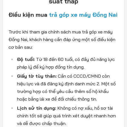
suất thấp
Điều kiện mua
trả góp xe máy Đồng Nai
Tr
ư
ớc khi tham gia
chính sách mua trả góp xe máy
Đồng Nai
, kh
ách hàng c
ần
đ
áp
ứng một số
đi
ều kiện
c
ơ b
ản sa
u:
Đ
ộ tuổi:
Từ 18
đ
ến 60 tuổi, c
ó
đ
ầy
đ
ủ n
ăng l
ực
ph
áp lý
đ
ể k
ý h
ợp
đ
ồng t
ín d
ụng.
Giấy tờ t
ùy thân:
C
ần c
ó CCCD/CMND còn
hi
ệu lực v
à
đ
ã
đăng k
ý
đ
ịnh danh mức 2. Một số
tr
ư
ờng hợp c
ó th
ể y
êu c
ầu th
êm s
ổ hộ khẩu
hoặc bằng l
ái xe
đ
ể
đ
ối chiếu th
ông tin.
L
ịch sử t
ín d
ụng:
Kh
ông có n
ợ xấu, hồ s
ơ t
ài
chính t
ốt sẽ gi
úp quá trình xét duy
ệt nhanh h
ơn
v
à d
ễ
đư
ợc chấp thuận.