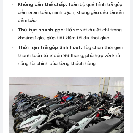
Không c
ần thế chấp:
To
àn b
ộ qu
á trình tr
ả g
óp
di
ễn ra an to
àn, minh b
ạch, kh
ông yêu c
ầu t
ài s
ản
đ
ảm bảo.
Thủ tục nhanh gọn:
Hồ s
ơ x
ét duy
ệt chỉ trong
khoảng 1 giờ, gi
úp ti
ết kiệm tối
đa th
ời gian.
Thời hạn trả g
óp linh ho
ạt:
T
ùy ch
ọn thời gian
thanh to
án t
ừ 3
đ
ến 36 th
áng, phù h
ợp với khả
n
ăng t
ài chính c
ủa từng kh
ách hàng.