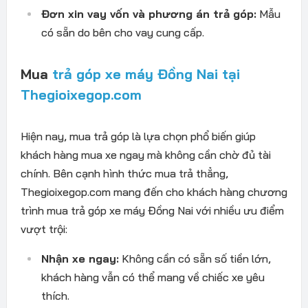
Đơn xin vay v
ốn v
à ph
ương
án tr
ả g
óp:
M
ẫu
c
ó s
ẵn do b
ên cho vay cung c
ấp.
Mua
trả góp xe máy Đồng Nai tại
Thegioixegop.com
Hi
ện nay, mua
tr
ả g
óp
l
à l
ựa chọn phổ biến gi
úp
khách hàng mua
xe ngay m
à không c
ần chờ
đ
ủ t
ài
chính. Bên c
ạnh h
ình th
ức mua trả thẳng,
Thegioixegop.com mang
đ
ến
cho khách hàng ch
ươ
ng
trình
mua trả góp xe máy Đồng Nai
với nhiều
ưu đi
ểm
v
ư
ợt trội:
Nhận xe ngay:
Kh
ông c
ần c
ó s
ẵn số tiền lớn,
kh
ách hàng v
ẫn c
ó th
ể mang về chiếc xe y
êu
thích.