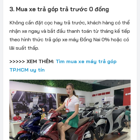
3. Mua xe trả g
óp tr
ả tr
ư
ớc 0
đ
ồng
Kh
ông c
ần
đ
ặt cọc hay trả tr
ư
ớc, kh
ách hàng có th
ể
nhận xe ngay v
à b
ắt
đ
ầu thanh to
án t
ừ th
áng k
ế tiếp
theo h
ình th
ức trả góp xe máy Đồng Nai
0% ho
ặc c
ó
lãi su
ất thấp.
>>>>> XEM THÊM:
Tìm mua xe máy trả góp
TP.HCM uy tín