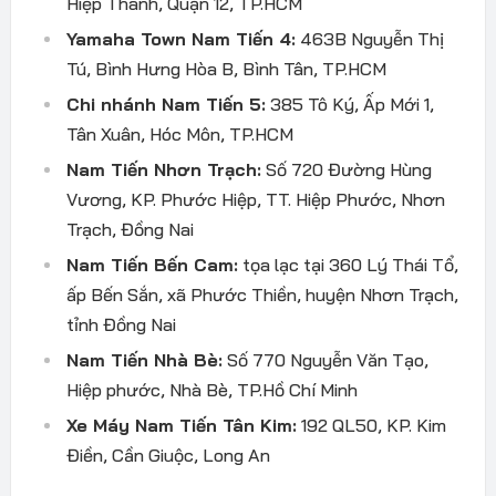
Hiệp Thành, Quận 12, TP.HCM
Yamaha Town Nam Tiến 4:
463B Nguyễn Thị
Tú, Bình Hưng Hòa B, Bình Tân, TP.HCM
Chi nhánh Nam Tiến 5:
385 Tô Ký, Ấp Mới 1,
Tân Xuân, Hóc Môn, TP.HCM
Nam Tiến Nhơn Trạch:
Số 720 Đường Hùng
Vương, KP. Phước Hiệp, TT. Hiệp Phước, Nhơn
Trạch, Đồng Nai
Nam Tiến Bến Cam:
tọa lạc tại 360 Lý Thái Tổ,
ấp Bến Sắn, xã Phước Thiền, huyện Nhơn Trạch,
tỉnh Đồng Nai
Nam Tiến Nhà Bè:
Số 770 Nguyễn Văn Tạo,
Hiệp phước, Nhà Bè, TP.Hồ Chí Minh
Xe Máy Nam Tiến Tân Kim:
192 QL50, KP. Kim
Điền, Cần Giuộc, Long An