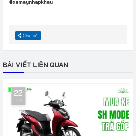
#xemaynhapkhau
Chia sẻ:
BÀI VIẾT LIÊN QUAN
22
Th1