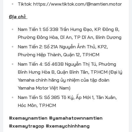
Tiktok: https://www.tiktok.com/@namtien.motor
Địa chỉ:
Nam Tiến 1: Số 338 Trần Hưng Đạo, KP. Đông B,
Phường Đông Hòa, Dĩ An, TP Dĩ An, Bình Dương
Nam Tiến 2: Số 21A Nguyễn Ảnh Thủ, KP2,
Phường Hiệp Thành, Quận 12, TP.HCM
Nam Tiến 4: Số 463B Nguyễn Thị Tú, Phường
Bình Hưng Hòa B, Quận Bình Tân, TP.HCM (Đại lý
Yamaha chính hãng ủy nhiệm của tập đoàn
Yamaha Motor Việt Nam)
Nam Tiến 5: Số 385 Tô Ký, Ấp Mới 1, Tân Xuân,
Hóc Môn, TP.HCM
#xemaynamtien #yamahatownnamtien
#xemaytragop #xemaychinhhang