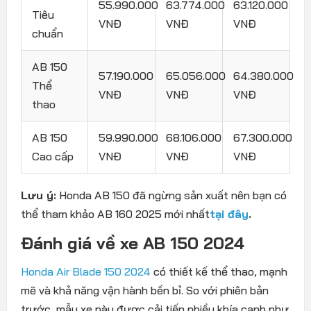
55.990.000
63.774.000
63.120.000
Tiêu
VNĐ
VNĐ
VNĐ
chuẩn
AB 150
57.190.000
65.056.000
64.380.000
Thể
VNĐ
VNĐ
VNĐ
thao
AB 150
59.990.000
68.106.000
67.300.000
Cao cấp
VNĐ
VNĐ
VNĐ
Lưu ý:
Honda AB 150 đã ngừng sản xuất nên bạn có
thể tham khảo AB 160 2025 mới nhất
tại đây
.
Đánh giá về xe AB 150 2024
Honda Air Blade 150 2024
có thiết kế thể thao, mạnh
mẽ và khả năng vận hành bền bỉ. So với phiên bản
trước, mẫu xe này được cải tiến nhiều khía cạnh như