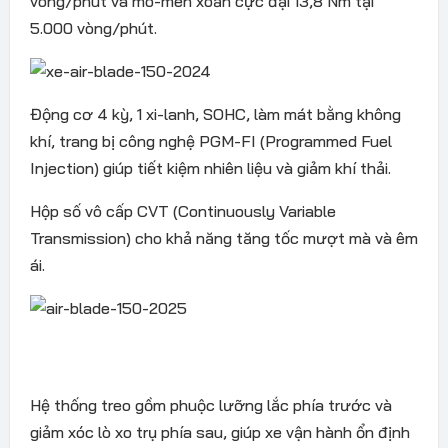
vòng/phút và mô-men xoắn cực đại 13,8 Nm tại
5.000 vòng/phút.
Động cơ 4 kỳ, 1 xi-lanh, SOHC, làm mát bằng không
khí, trang bị công nghệ PGM-FI (Programmed Fuel
Injection) giúp tiết kiệm nhiên liệu và giảm khí thải.
Hộp số vô cấp CVT (Continuously Variable
Transmission) cho khả năng tăng tốc mượt mà và êm
ái.
Hệ thống treo gồm phuộc lưỡng lắc phía trước và
giảm xóc lò xo trụ phía sau, giúp xe vận hành ổn định