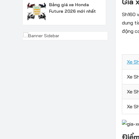
Giá 
Bảng giá xe Honda
Future 2026 mới nhất
Sh160 v
dung tí
động cơ
Xe S
Xe S
Xe S
Xe S
Điểm