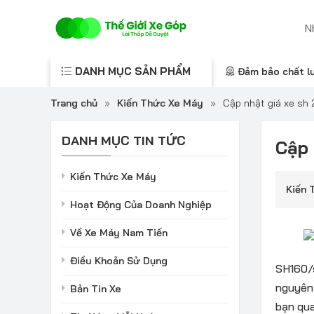
DANH MỤC SẢN PHẨM
Đảm bảo chất l
Trang chủ
»
Kiến Thức Xe Máy
»
Cập nhật giá xe sh
DANH MỤC TIN TỨC
Cập 
Kiến Thức Xe Máy
Kiến 
Hoạt Động Của Doanh Nghiệp
Về Xe Máy Nam Tiến
Điều Khoản Sử Dụng
SH160/s
nguyên 
Bản Tin Xe
bạn qua