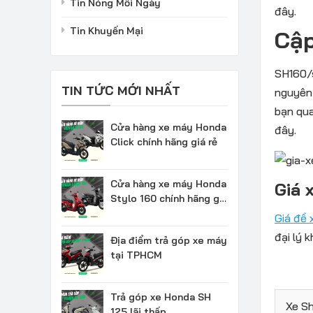
Tin Nóng Mỗi Ngày
đây.
Tin Khuyến Mại
Cập
SH160/s
TIN TỨC MỚI NHẤT
nguyên 
bạn qua
Cửa hàng xe máy Honda
đây.
Click chính hãng giá rẻ
Cửa hàng xe máy Honda
Giá 
Stylo 160 chính hãng giá
rẻ
Giá đề 
đại lý 
Địa điểm trả góp xe máy
tại TPHCM
Trả góp xe Honda SH
Xe S
125 lãi thấp