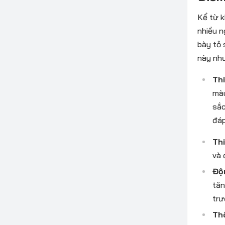
Kể từ k
nhiều n
bày tỏ 
này nh
Th
màu
sắc
đáp
Thi
và 
Độ
tăn
trư
Th