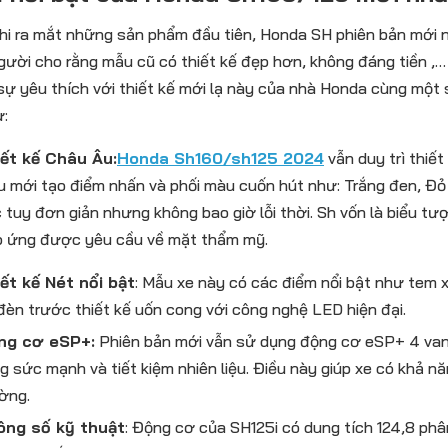
hi ra mắt những sản phẩm đầu tiên, Honda SH phiên bản mới n
gười cho rằng mẫu cũ có thiết kế đẹp hơn, không đáng tiền ,…
sự yêu thích với thiết kế mới lạ này của nhà Honda cùng một 
ư:
iết kế Châu Âu:
Honda Sh160/sh125 2024
vẫn duy trì thiết
 mới tạo điểm nhấn và phối màu cuốn hút như: Trắng đen, Đ
 tuy đơn giản nhưng không bao giờ lỗi thời. Sh vốn là biểu tư
 ứng được yêu cầu về mặt thẩm mỹ.
ết kế Nét nổi bật
: Mẫu xe này có các điểm nổi bật như tem
đèn trước thiết kế uốn cong với công nghệ LED hiện đại.
ng cơ eSP+:
Phiên bản mới vẫn sử dụng động cơ eSP+ 4 van, 
g sức mạnh và tiết kiệm nhiên liệu. Điều này giúp xe có khả 
ờng.
ông số kỹ thuật
: Động cơ của SH125i có dung tích 124,8 phâ