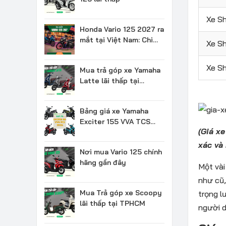
Xe S
Honda Vario 125 2027 ra
mắt tại Việt Nam: Chi
Xe Sh
tiết & Giá bán
Xe S
Mua trả góp xe Yamaha
Latte lãi thấp tại
TPHCM
Bảng giá xe Yamaha
Exciter 155 VVA TCS
(Giá x
2026 mới nhất
xác và
Nơi mua Vario 125 chính
hãng gần đây
Một vài
như cũ,
Mua Trả góp xe Scoopy
trọng l
lãi thấp tại TPHCM
người 