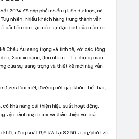
hất 2024 đã gặp phải nhiều ý kiến dư luận, có
 Tuy nhiên, nhiều khách hàng trung thành vẫn
số cải tiến mới tạo nên sự đặc biệt của mẫu xe
 kế Châu Âu sang trọng và tinh tế, với các tông
ỏ đen, Xám xi măng, đen nhám,… Là những màu
ợng của sự sang trọng và thiết kế mới này vẫn
 xe được làm mới, đường nét gấp khúc thể thao,
có khả năng cải thiện hiệu suất hoạt động,
năng vận hành mạnh mẽ và thân thiện với môi
n khối, công suất 9,6 kW tại 8.250 vòng/phút và