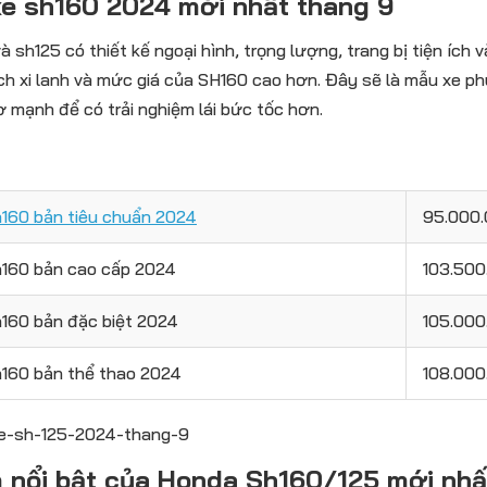
xe sh160 2024 mới nhất tháng 9
à sh125 có thiết kế ngoại hình, trọng lượng, trang bị tiện ích
ch xi lanh và mức giá của SH160 cao hơn. Đây sẽ là mẫu xe ph
 mạnh để có trải nghiệm lái bức tốc hơn.
h160 bản tiêu chuẩn 2024
95.000
h160 bản cao cấp 2024
103.50
h160 bản đặc biệt 2024
105.00
h160 bản thể thao 2024
108.00
 nổi bật của Honda Sh160/125 mới nh