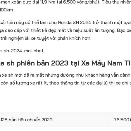
men xoắn cực đại 11,9 Nm tại 6.500 vòng/phút. Tiêu thụ nhiên 
/100km.
ải tiến này có thể làm cho Honda SH 2024 trở thành một lự
ga cao cấp với thiết kế đẹp mắt và hiệu suất ấn tượng. Đặc 
 trải nghiệm lái xe tuyệt vời phấn khích hơn.
xe sh phiên bản 2023 tại Xe Máy Nam T
 xe sh mới đã ra mắt nhưng dường như khách hàng vẫn dành s
còn số lượng xe rất ít, theo thông tin từ các đại lý thì xe chỉ
h125 bản tiêu chuẩn 2023
76.500