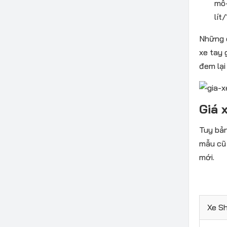
mô-
lít
Những c
xe tay 
đem lại
Giá 
Tuy bản
mẫu cũ 
mới.
Xe S