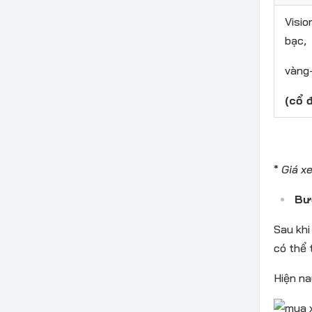
Visio
bạc,
vàng
(cổ đ
*
Giá xe
Bư
Sau khi
có thể 
Hiện na