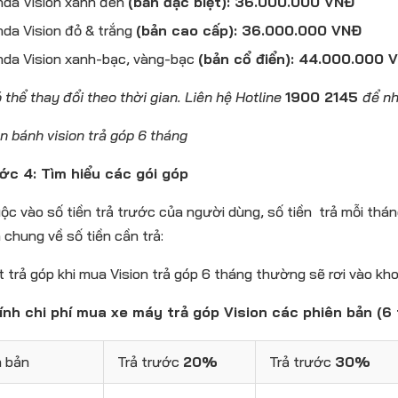
da Vision xanh đen
(bản đặc biệt): 36.000.000 VNĐ
da Vision đỏ & trắng
(bản cao cấp): 36.000.000 VNĐ
da Vision xanh-bạc, vàng-bạc
(bản cổ điển): 44.000.000 
 thể thay đổi theo thời gian. Liên hệ Hotline
1900 2145
để nh
ớc 4: Tìm hiểu các gói góp
ộc vào số tiền trả trước của người dùng, số tiền trả mỗi th
n chung về số tiền cần trả:
t trả góp khi mua Vision trả góp 6 tháng thường sẽ rơi vào k
ính chi phí mua xe máy trả góp Vision các phiên bản (6 
n bản
Trả trước
20%
Trả trước
30%