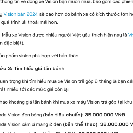
thông tin về dòng xe Vision bạn muốn mua, bao gồm các phiên b
ay
Vision bản 2024
sẽ cao hơn do bánh xe có kích thước lớn h
quá trình lái thoải mái hơn.
:
Mẫu xe Vision được nhiều người Việt yêu thích hiện nay là
Vi
n đặc biệt).
ớc 3: Tìm hiểu giá lăn bánh
an trọng khi tìm hiểu mua xe Vision trả góp 6 tháng là bạn cầ
ất nhiều tới các mức giá còn lại:
ảo khoảng giá lăn bánh khi mua xe máy Vision trả góp tại khu
da Vision đen bóng
(bản tiêu chuẩn): 35.000.000 VNĐ
da Vision xám xi măng & đen
(bản thể thao): 38.000.000 