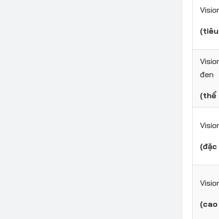
Visi
(tiê
Visio
đen
(thể
Visio
(đặc 
Visio
(cao