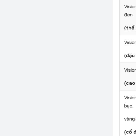
Visio
đen
(thể
Visio
(đặc 
Visio
(cao
Visio
bạc,
vàng
(cổ đ