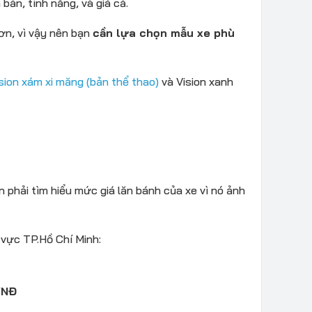
ản, tính năng, và giá cả.
ơn, vì vậy nên bạn
cần lựa chọn mẫu xe phù
sion xám xi măng (bản thể thao)
và Vision xanh
n phải tìm hiểu mức giá lăn bánh của xe vì nó ảnh
 vực TP.Hồ Chí Minh:
VNĐ