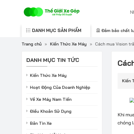
DANH MỤC SẢN PHẨM
Đảm bảo chất l
Trang chủ
»
Kiến Thức Xe Máy
»
Cách mua Vision tr
DANH MỤC TIN TỨC
Cách
Kiến Thức Xe Máy
Kiến 
Hoạt Động Của Doanh Nghiệp
Về Xe Máy Nam Tiến
Điều Khoản Sử Dụng
Khi mua
chóng l
Bản Tin Xe