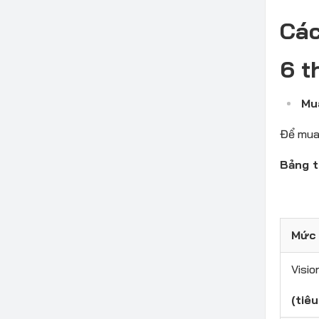
Các
6 t
Mu
Để mua 
Bảng t
Mức 
Visi
(tiê