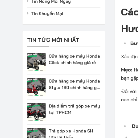
Tin Nóng Mỗi Ngày
Các
Tin Khuyến Mại
Hướ
TIN TỨC MỚI NHẤT
Bư
Cửa hàng xe máy Honda
Xác địn
Click chính hãng giá rẻ
Mẹo:
H
bạn gặp
Cửa hàng xe máy Honda
Stylo 160 chính hãng giá
Đối với
rẻ
cao chỉ
Địa điểm trả góp xe máy
tại TPHCM
Bư
Trả góp xe Honda SH
125 lãi thấp