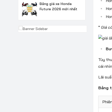
Hon
Bảng giá xe Honda
Hon
Future 2026 mới nhất
Hon
*
Giá có
Bư
Tùy thu
cái nhì
Lãi suấ
Bảng t
Phiê