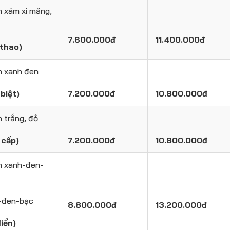
n xám xi măng,
7.600.000đ
11.400.000đ
 thao)
n xanh đen
biệt)
7.200.000đ
10.800.000đ
n trắng, đỏ
 cấp)
7.200.000đ
10.800.000đ
n xanh-đen-
-đen-bạc
8.800.000đ
13.200.000đ
iển)