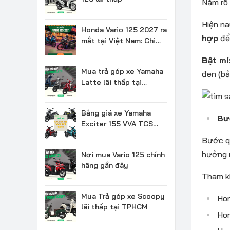
Nắm rõ 
Hiện n
Honda Vario 125 2027 ra
hợp
để 
mắt tại Việt Nam: Chi
tiết & Giá bán
Bật mí
Mua trả góp xe Yamaha
đen (bả
Latte lãi thấp tại
TPHCM
Bảng giá xe Yamaha
Bư
Exciter 155 VVA TCS
2026 mới nhất
Bước qu
hưởng r
Nơi mua Vario 125 chính
hãng gần đây
Tham kh
Mua Trả góp xe Scoopy
Hon
lãi thấp tại TPHCM
Hon