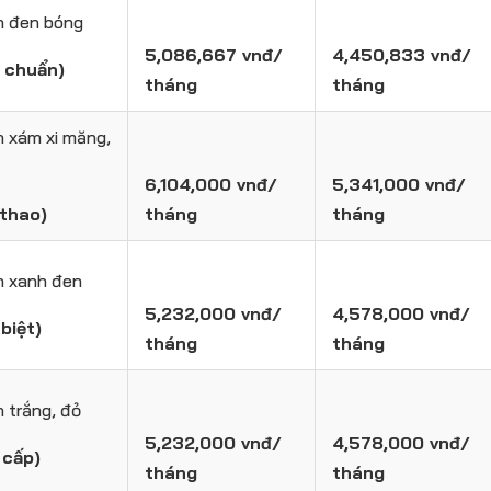
on đen bóng
5,086,667 vnđ/
4,450,833 vnđ/
u chuẩn)
tháng
tháng
n xám xi măng,
6,104,000 vnđ/
5,341,000 vnđ/
 thao)
tháng
tháng
n xanh đen
5,232,000 vnđ/
4,578,000 vnđ/
biệt)
tháng
tháng
n trắng, đỏ
5,232,000 vnđ/
4,578,000 vnđ/
 cấp)
tháng
tháng